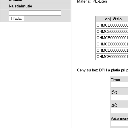
Material: PE-Liten
Na stiahnutie
obj. číslo
QHMCE00000000
OHMCE00000000
OHMCE00000000
OHMCE00000000
OHMCE00000000
OHMCE00000000
Ceny sú bez DPH a platia pri p
Firma
IČO
DIČ
Vaše men