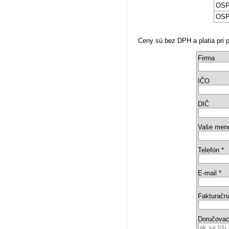
OSP
OSP
Ceny sú bez DPH a platia pri p
Firma
IČO
DIČ
Vaše men
Telefón *
E-mail *
Fakturačn
Doručovac