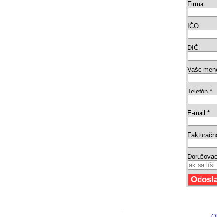
Firma
IČO
DIČ
Vaše men
Telefón *
E-mail *
Fakturačn
Doručovac
O