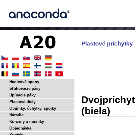
Plastové príchytky
Hadicové spony
Sťahovacie pásy
Upínacie páky
Dvojpríchy
Plastové diely
(biela)
Objímky, úchytky, spojky
Náradie
Konzoly a nosníky
Objednávka
Kontakt