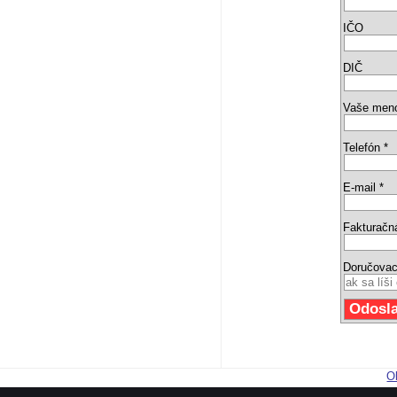
IČO
DIČ
Vaše men
Telefón *
E-mail *
Fakturačn
Doručovac
O