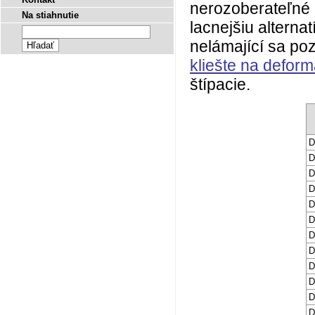
nerozoberateľné
Na stiahnutie
lacnejšiu alterna
nelámající sa poz
kliešte na defor
štípacie.
D
D
D
D
D
D
D
D
D
D
D
D