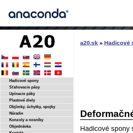
a20.sk
»
Hadicové 
Hadicové spony
Sťahovacie pásy
Upínacie páky
Plastové diely
Objímky, úchytky, spojky
Deformačné
Náradie
Konzoly a nosníky
Objednávka
Hadicové spony 
Kontakt