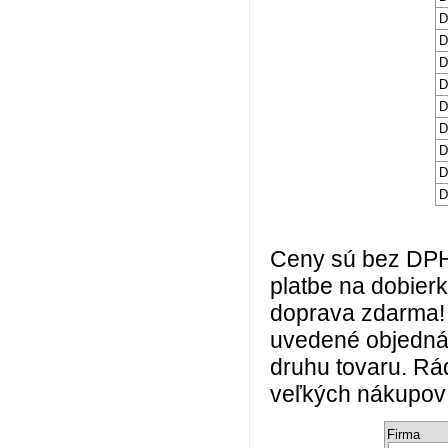
D
D
D
D
D
D
D
D
D
Ceny sú bez DPH 
platbe na dobier
doprava zdarma! 
uvedené objednáv
druhu tovaru. Rá
veľkých nákupo
Firma