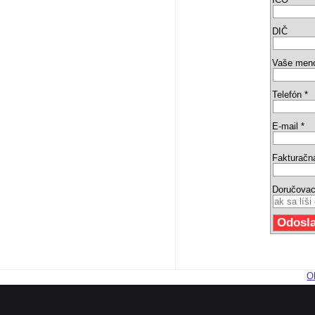
DIČ
Vaše men
Telefón *
E-mail *
Fakturačn
Doručovac
O