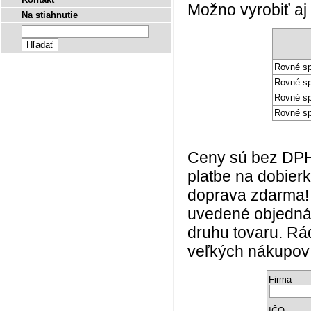
Možno vyrobiť aj
Na stiahnutie
Rovné s
Rovné s
Rovné s
Rovné s
Ceny sú bez DPH 
platbe na dobier
doprava zdarma! 
uvedené objednáv
druhu tovaru. Rá
veľkých nákupo
Firma
IČO