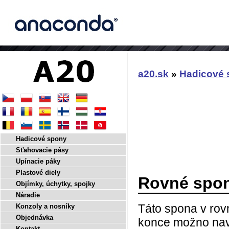
a20.sk
»
Hadicové 
Hadicové spony
Sťahovacie pásy
Upínacie páky
Plastové diely
Rovné spon
Objímky, úchytky, spojky
Náradie
Táto spona v rovn
Konzoly a nosníky
Objednávka
konce možno nava
Kontakt