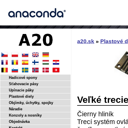
a20.sk
»
Plastové d
Hadicové spony
Sťahovacie pásy
Upínacie páky
Plastové diely
Veľké treci
Objímky, úchytky, spojky
Náradie
Čierny hliník
Konzoly a nosníky
Trecí systém ov
Objednávka
Kontakt