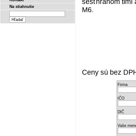
šesťhranom tlmí 
Na stiahnutie
M6.
Ceny sú bez DPH a
Firma
IČO
DIČ
Vaše men