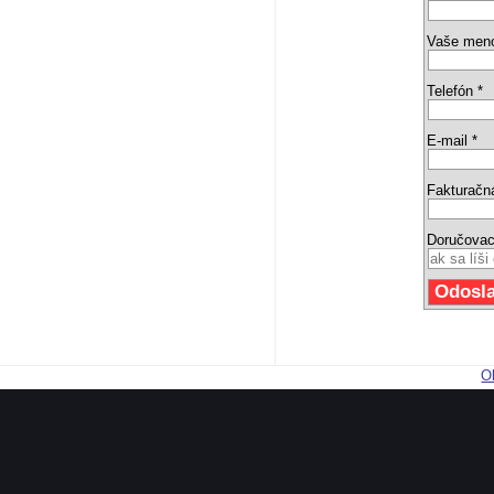
Vaše men
Telefón *
E-mail *
Fakturačn
Doručovac
O