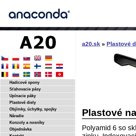
a20.sk
»
Plastové d
Hadicové spony
Sťahovacie pásy
Upínacie páky
Plastové diely
Objímky, úchytky, spojky
Plastové na
Náradie
Konzoly a nosníky
Polyamid 6 so sk
Objednávka
Kontakt