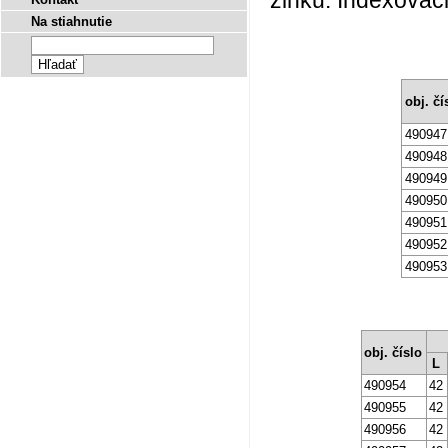
zinku. Indexovaci
Na stiahnutie
obj. čí
490947
490948
490949
490950
490951
490952
490953
obj. číslo
L
490954
42
490955
42
490956
42