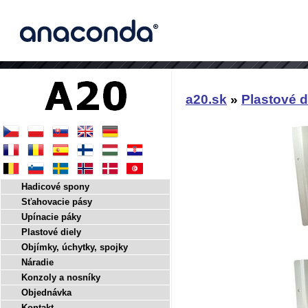
a20.sk
»
Plastové d
Hadicové spony
Sťahovacie pásy
Upínacie páky
Plastové diely
Objímky, úchytky, spojky
Náradie
Konzoly a nosníky
Objednávka
Kontakt