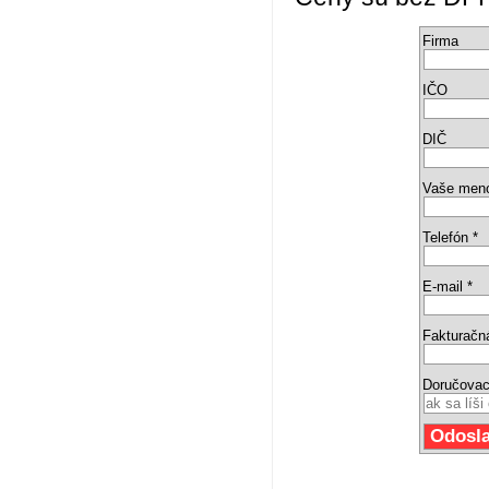
Firma
IČO
DIČ
Vaše men
Telefón *
E-mail *
Fakturačn
Doručovac