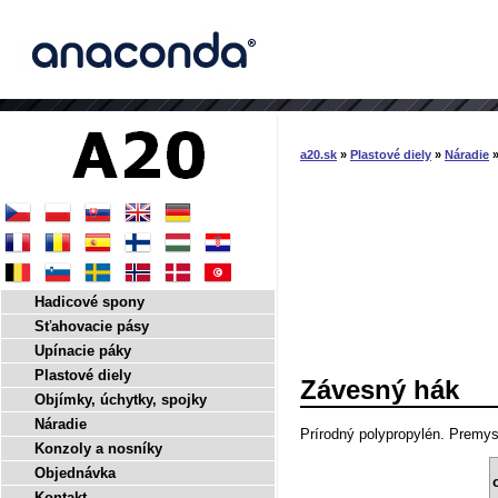
a20.sk
»
Plastové diely
»
Náradie
»
Hadicové spony
Sťahovacie pásy
Upínacie páky
Plastové diely
Závesný hák
Objímky, úchytky, spojky
Náradie
Prírodný polypropylén. Premys
Konzoly a nosníky
Objednávka
Kontakt