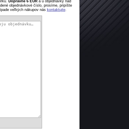
erku.
Dopravné 6 EUR
a u objednávky nad
ené objednávkové číslo, prosíme, pripíšte
rípade veľkých nákupov nás
kontaktujte
.