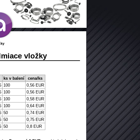
žky
lmiace vložky
ks v balení
cena/ks
6
100
0,56 EUR
6
100
0,56 EUR
6
100
0,58 EUR
6
100
0,64 EUR
6
50
0,74 EUR
6
50
0,75 EUR
6
50
0,8 EUR