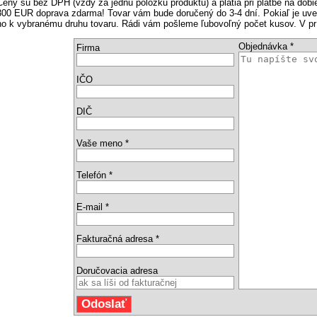
Ceny sú bez DPH (vždy za jednu položku produktu) a platia pri platbe na dobi
300 EUR doprava zdarma! Tovar vám bude doručený do 3-4 dní. Pokiaľ je uved
ho k vybranému druhu tovaru. Rádi vám pošleme ľubovoľný počet kusov. V p
Objednávka *
Firma
IČO
DIČ
Vaše meno *
Telefón *
E-mail *
Fakturačná adresa *
Doručovacia adresa