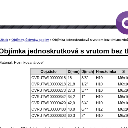
20.sk
»
Objímky, úchytky, spojky
» Objímka jednoskrutková s vrutom bez tlmiace vlo
Objímka jednoskrutková s vrutom bez t
Materiál: Pozinkovaná oceľ
Obj.číslo
D(mm)
D(inch)
Hmoždinka
S
OVRUTW100000018
18
3/8"
H10
M6x1
OVRUTW100000218
21,8
1/2"
H10
M6x1
OVRUTW100000273
27,3
3/4"
H10
M6x1
OVRUTW100000342
34,2
1"
H10
M6x1
OVRUTW100000429
42,9
5/4"
H10
M6x1
OVRUTW100000488
48,8
6/4"
H12
M6x1
OVRUTW100000603
60,3
2"
H10
M6x1